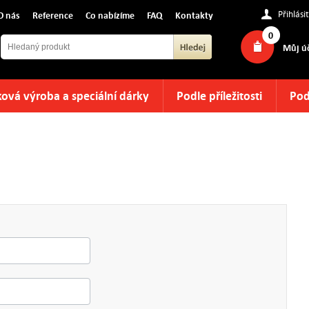
Přihlásit
O nás
Reference
Co nabízíme
FAQ
Kontakty
0
Můj ú
ová výroba a speciální dárky
Podle příležitosti
Pod