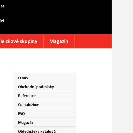
 se
čet
le cílové skupiny
Magazín
O nás
Obchodní podmínky
Reference
Co nabízíme
FAQ
Magazín
Objednávka katalogů