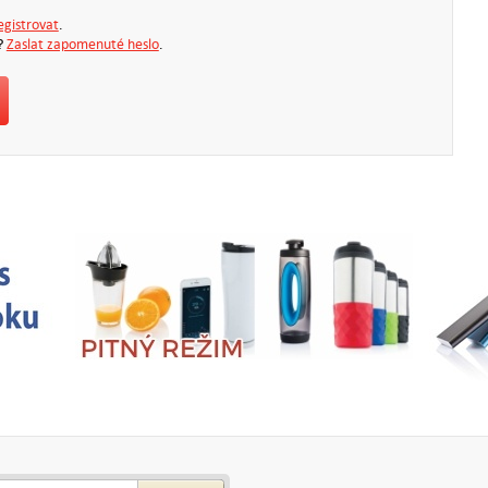
egistrovat
.
?
Zaslat zapomenuté heslo
.