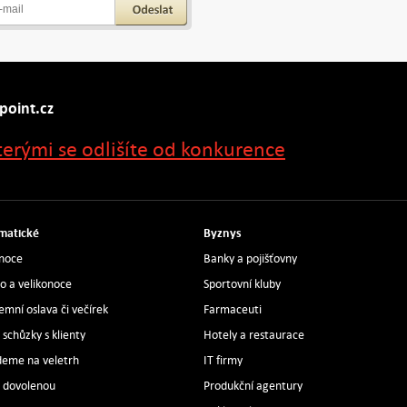
point.cz
terými se odlišíte od konkurence
matické
Byznys
noce
Banky a pojišťovny
ro a velikonoce
Sportovní kluby
remní oslava či večírek
Farmaceuti
 schůzky s klienty
Hotely a restaurace
deme na veletrh
IT firmy
 dovolenou
Produkční agentury