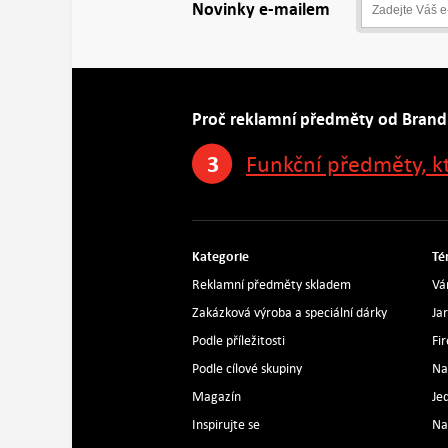
Novinky e-mailem
Proč reklamní předměty od Brand
3
Funkční předměty, k
Kategorie
Té
Reklamní předměty skladem
Vá
Zakázková výroba a speciální dárky
Ja
Podle příležitosti
Fi
Podle cílové skupiny
Na
Magazín
Je
Inspirujte se
Na