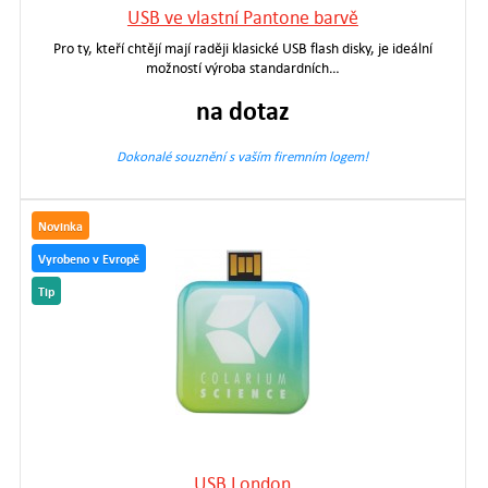
USB ve vlastní Pantone barvě
Pro ty, kteří chtějí mají raději klasické USB flash disky, je ideální
možností výroba standardních…
na dotaz
Dokonalé souznění s vaším firemním logem!
Novinka
Vyrobeno v Evropě
Tip
USB London