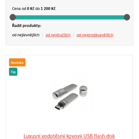
USB
.
0 Kč
1 200 Kč
Cena od
do
Proč by právě USB flash disky měly být součástí vaší
Řadit produkty:
reklamní kampaně
a zkušenosti našich klientů s USB
od nejlevnějších
|
od nejdražších
|
od nejprodávanějších
flash disky si přečtěte
ZDE
.
Novinka
Tip
Luxusní vodotěsný kovový USB flash disk