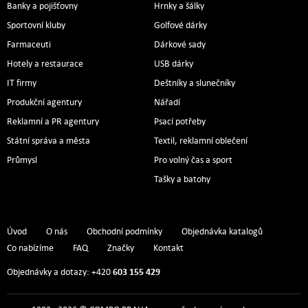
Banky a pojišťovny
Hrnky a šálky
Sportovní kluby
Golfové dárky
Farmaceuti
Dárkové sady
Hotely a restaurace
USB dárky
IT firmy
Deštníky a slunečníky
Produkční agentury
Nářadí
Reklamní a PR agentury
Psací potřeby
Státní správa a města
Textil, reklamní oblečení
Průmysl
Pro volný čas a sport
Tašky a batohy
Úvod
O nás
Obchodní podmínky
Objednávka katalogů
Co nabízíme
FAQ
Značky
Kontakt
603 155 429
Objednávky a dotazy: +420