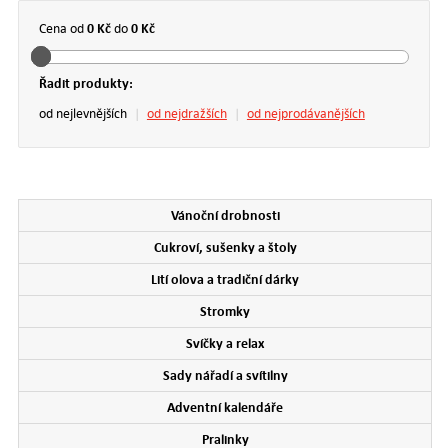
0 Kč
0 Kč
Cena od
do
Řadit produkty:
od nejlevnějších
|
od nejdražších
|
od nejprodávanějších
Vánoční drobnosti
Cukroví, sušenky a štoly
Lití olova a tradiční dárky
Stromky
Svíčky a relax
Sady nářadí a svítilny
Adventní kalendáře
Pralinky