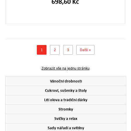
698,60 Kč
1
2
3
Další »
Zobrazit vše na jednu stránku
Vánoční drobnosti
Cukroví, sušenky a štoly
Lití olova a tradiční dárky
Stromky
Svíčky a relax
Sady nářadí a svítilny