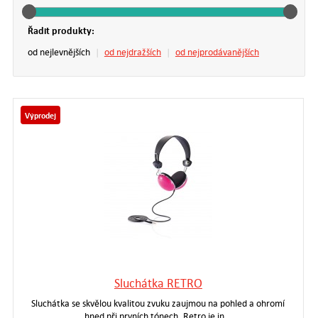
Řadit produkty:
od nejlevnějších
|
od nejdražších
|
od nejprodávanějších
Výprodej
Sluchátka RETRO
Sluchátka se skvělou kvalitou zvuku zaujmou na pohled a ohromí
hned při prvních tónech. Retro je in…