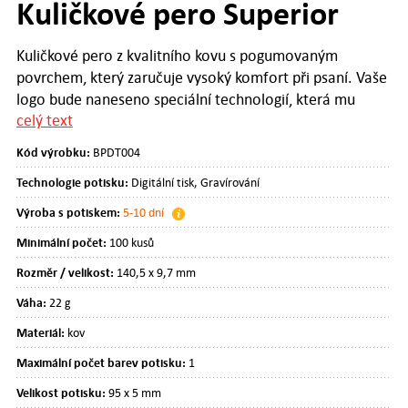
Kuličkové pero Superior
Kuličkové pero z kvalitního kovu s pogumovaným
povrchem, který zaručuje vysoký komfort při psaní. Vaše
logo bude naneseno speciální technologií, která mu
celý text
dodá luxusní chromový vzhled. Inkoust modrý nebo
černý.
Kód výrobku:
BPDT004
Technologie potisku:
Digitální tisk, Gravírování
Výroba s potiskem:
5-10 dní
Minimální počet:
100 kusů
Rozměr / velikost:
140,5 x 9,7 mm
Váha:
22 g
Materiál:
kov
Maximální počet barev potisku:
1
Velikost potisku:
95 x 5 mm