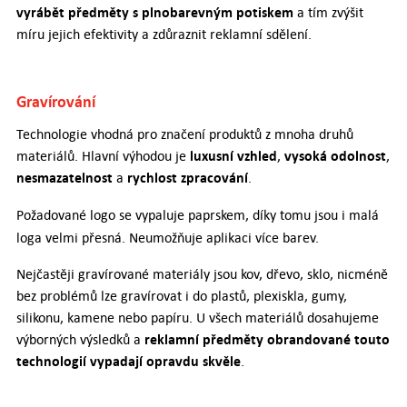
vyrábět předměty s plnobarevným potiskem
a tím zvýšit
míru jejich efektivity a zdůraznit reklamní sdělení.
Gravírování
Technologie vhodná pro značení produktů z mnoha druhů
luxusní vzhled
vysoká odolnost
materiálů. Hlavní výhodou je
,
,
nesmazatelnost
rychlost zpracování
a
.
Požadované logo se vypaluje paprskem, díky tomu jsou i malá
loga velmi přesná. Neumožňuje aplikaci více barev.
Nejčastěji gravírované materiály jsou kov, dřevo, sklo, nicméně
bez problémů lze gravírovat i do plastů, plexiskla, gumy,
silikonu, kamene nebo papíru. U všech materiálů dosahujeme
reklamní předměty obrandované touto
výborných výsledků a
technologií vypadají opravdu skvěle
.