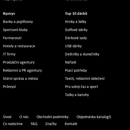
Byznys
Top 10 dárků
Banky a pojišťovny
Hrnky a šálky
Sportovní kluby
Golfové dárky
Farmaceuti
Dárkové sady
Hotely a restaurace
USB dárky
IT firmy
Deštníky a slunečníky
Produkční agentury
Nářadí
Reklamní a PR agentury
Psací potřeby
Státní správa a města
Textil, reklamní oblečení
Průmysl
Pro volný čas a sport
Tašky a batohy
Úvod
O nás
Obchodní podmínky
Objednávka katalogů
Co nabízíme
FAQ
Značky
Kontakt