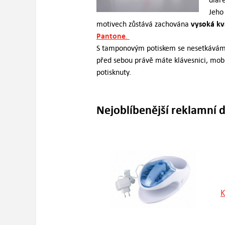
Jeho 
vysoká kva
motivech zůstává zachována
Pantone
.
S tamponovým potiskem se nesetkáváme
před sebou právě máte klávesnici, mobil
potisknuty.
Nejoblíbenější reklamní 
K