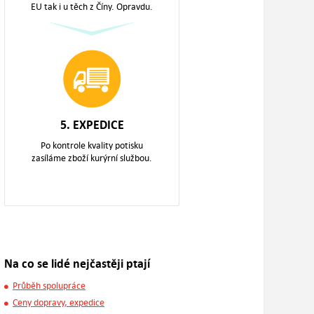
EU tak i u těch z Číny. Opravdu.
5. EXPEDICE
Po kontrole kvality potisku
zasíláme zboží kurýrní službou.
Na co se lidé nejčastěji ptají
Průběh spolupráce
Ceny dopravy, expedice