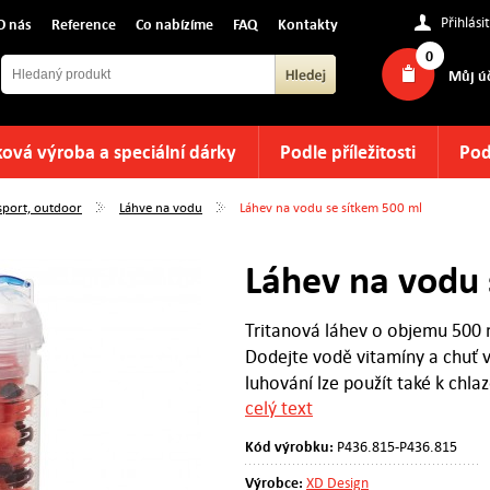
Přihlásit
O nás
Reference
Co nabízíme
FAQ
Kontakty
0
Můj ú
ová výroba a speciální dárky
Podle příležitosti
Pod
 sport, outdoor
Láhve na vodu
Láhev na vodu se sítkem 500 ml
Láhev na vodu 
Tritanová láhev o objemu 500 
Dodejte vodě vitamíny a chuť 
luhování lze použít také k chlaz
celý text
ledu.
Kód výrobku:
P436.815-P436.815
Výrobce:
XD Design