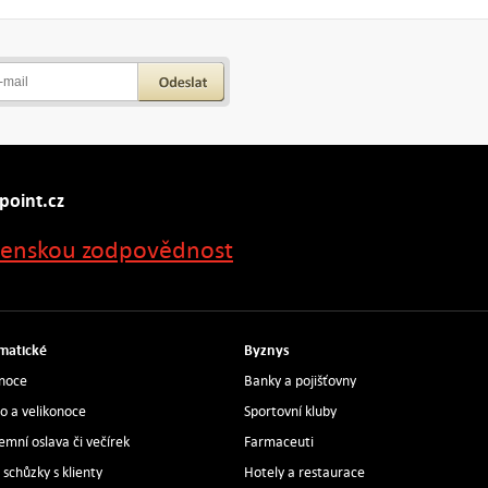
point.cz
čenskou zodpovědnost
matické
Byznys
noce
Banky a pojišťovny
ro a velikonoce
Sportovní kluby
remní oslava či večírek
Farmaceuti
 schůzky s klienty
Hotely a restaurace