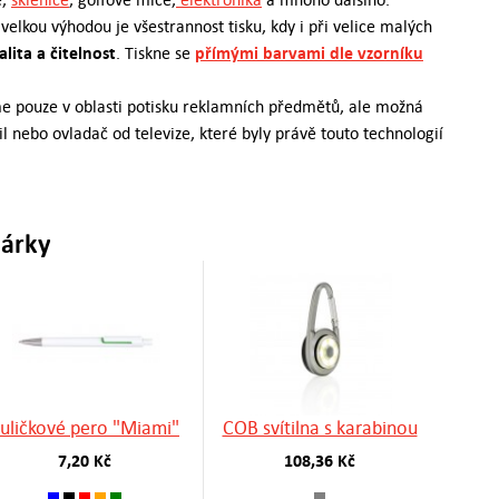
velkou výhodou je všestrannost tisku, kdy i při velice malých
lita a čitelnost
přímými barvami dle vzorníku
. Tiskne se
 pouze v oblasti potisku reklamních předmětů, ale možná
 nebo ovladač od televize, které byly právě touto technologií
dárky
uličkové pero "Miami"
COB svítilna s karabinou
7,20 Kč
108,36 Kč