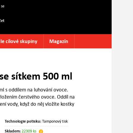
 se
čet
le cílové skupiny
Magazín
se sítkem 500 ml
ml s oddílem na luhování ovoce.
vložením čerstvého ovoce. Oddíl na
ení vody, když do něj vložíte kostky
Technologie potisku:
Tamponový tisk
Skladem:
22309 ks