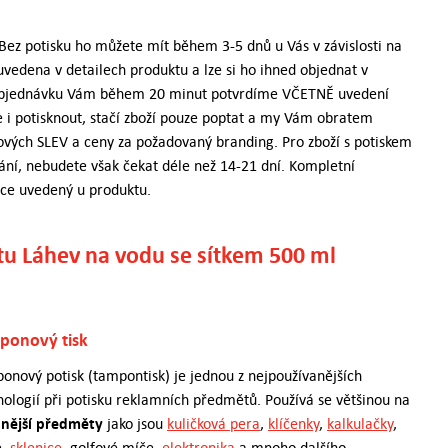
ez potisku ho můžete mít během 3-5 dnů u Vás v závislosti na
 uvedena v detailech produktu a lze si ho ihned objednat v
 Objednávku Vám během 20 minut potvrdíme VČETNĚ uvedení
e i potisknout, stačí zboží pouze poptat a my Vám obratem
vých SLEV a ceny za požadovaný branding. Pro zboží s potiskem
ání, nebudete však čekat déle než 14-21 dní. Kompletní
ce uvedený u produktu.
u Láhev na vodu se sítkem 500 ml
ponový tisk
onový potisk (tampontisk) je jednou z nejpoužívanějších
nologií při potisku reklamních předmětů. Používá se většinou na
nější předměty
jako jsou
kuličková pera
,
klíčenky
,
kalkulačky
,
e,
sklenice
, golfové míče,
elektronika
a mnoho dalšího.