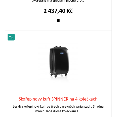
Skořepina má speciální plochu pro…
2 437,40 Kč
Tip
Skořepinový kufr SPINNER na 4 kolečkách
Lesklý skořepinový kufr ve třech barevných variantách. Snadná
manipulace díky 4 kolečkám a…