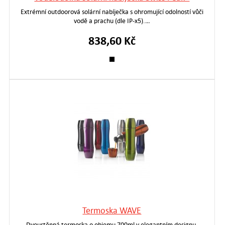
Extrémní outdoorová solární nabíječka s ohromující odolností vůči
vodě a prachu (dle IP-x5).…
838,60 Kč
Termoska WAVE
Dvoustěnná termoska o objemu 700ml v elegantním designu.