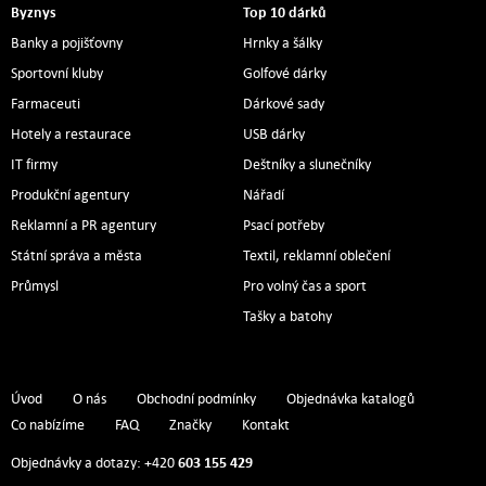
Byznys
Top 10 dárků
Banky a pojišťovny
Hrnky a šálky
Sportovní kluby
Golfové dárky
Farmaceuti
Dárkové sady
Hotely a restaurace
USB dárky
IT firmy
Deštníky a slunečníky
Produkční agentury
Nářadí
Reklamní a PR agentury
Psací potřeby
Státní správa a města
Textil, reklamní oblečení
Průmysl
Pro volný čas a sport
Tašky a batohy
Úvod
O nás
Obchodní podmínky
Objednávka katalogů
Co nabízíme
FAQ
Značky
Kontakt
603 155 429
Objednávky a dotazy: +420