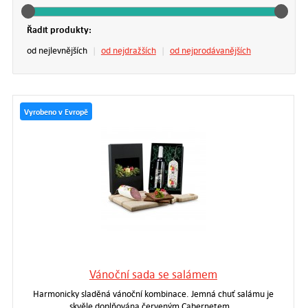
Řadit produkty:
od nejlevnějších
|
od nejdražších
|
od nejprodávanějších
Vyrobeno v Evropě
Vánoční sada se salámem
Harmonicky sladěná vánoční kombinace. Jemná chuť salámu je
skvěle doplňována červeným Cabernetem…