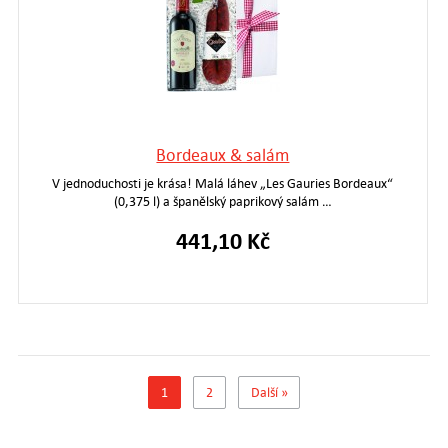
Bordeaux & salám
V jednoduchosti je krása! Malá láhev „Les Gauries Bordeaux“
(0,375 l) a španělský paprikový salám …
441,10 Kč
1
2
Další »