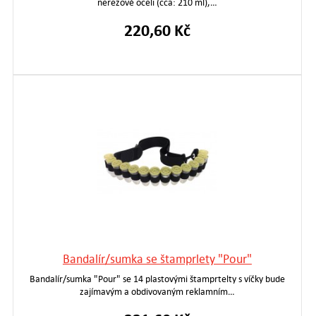
nerezové oceli (cca: 210 ml),…
220,60 Kč
Bandalír/sumka se štamprlety "Pour"
Bandalír/sumka "Pour" se 14 plastovými štamprtelty s víčky bude
zajímavým a obdivovaným reklamním…