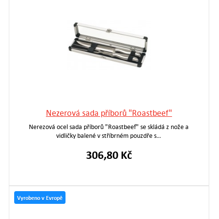
Nezerová sada příborů "Roastbeef"
Nerezová ocel sada příborů "Roastbeef" se skládá z nože a
vidličky balené v stříbrném pouzdře s…
306,80 Kč
Vyrobeno v Evropě