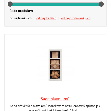
Řadit produkty:
od nejlevnějších
|
od nejdražších
|
od nejprodávanějších
Sada hlavolamů
Sada dřevěných hlavolamů v dárkovém boxu. Zábavný způsob jak
procvičit své logické myšlení. Dárek,…